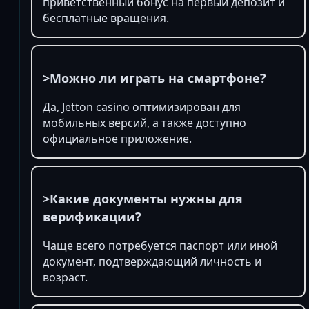
приветственный бонус на первый депозит и
бесплатные вращения.
>Можно ли играть на смартфоне?
Да, Jetton casino оптимизирован для
мобильных версий, а также доступно
официальное приложение.
>Какие документы нужны для
верификации?
Чаще всего потребуется паспорт или иной
документ, подтверждающий личность и
возраст.