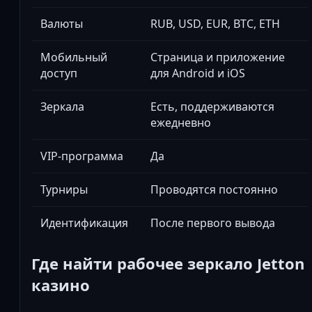
Валюты
RUB, USD, EUR, BTC, ETH
Мобильный
Страница и приложение
доступ
для Android и iOS
Зеркала
Есть, поддерживаются
ежедневно
VIP-программа
Да
Турниры
Проводятся постоянно
Идентификация
После первого вывода
Где найти рабочее зеркало Jetton
казино