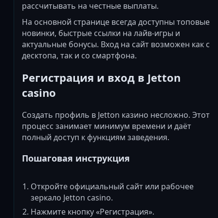
рассчитывать на честные выплаты.
На основной странице всегда доступны топовые
новинки, быстрые ссылки на лайв-игры и
актуальные бонусы. Вход на сайт возможен как с
десктопа, так и со смартфона.
Регистрация и вход в Jetton
casino
Создать профиль в Jetton казино несложно. Этот
процесс занимает минимум времени и даёт
полный доступ к функциям заведения.
Пошаговая инструкция
Откройте официальный сайт или рабочее
зеркало Jetton casino.
Нажмите кнопку «Регистрация».