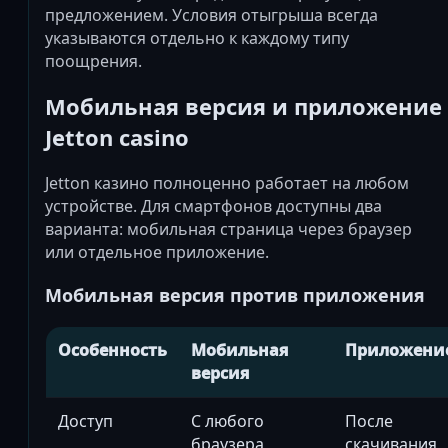
предложением. Условия отыгрыша всегда
указываются отдельно к каждому типу
поощрения.
Мобильная версия и приложение
Jetton casino
Jetton казино полноценно работает на любом
устройстве. Для смартфонов доступны два
варианта: мобильная страница через браузер
или отдельное приложение.
Мобильная версия против приложения
Особенность
Мобильная
Приложени
версия
Доступ
С любого
После
браузера
скачивания