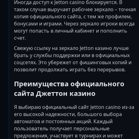
Иногда доступ к Jetton casino блокируется. В
таком случае выручает рабочее зеркало – точная
копия официального сайта, с тем же профилем,
бонусами и играми. Через зеркало игроки всегда
могут попасть в личный кабинет и пополнить
счет.
Свежую ссылку на зеркало Jetton казино лучше
брать у службы поддержки или в официальных
соцсетях. Это убережет от фишинговых копий и
позволит продолжать играть без перерывов.
Преимущества официального
сайта Джеттон казино
Я выбираю официальный сайт Jetton casino из-за
его высокой надежности, большого выбора
автоматов и постоянных акций. Каждый
пользователь получает персональные
предложения, участвует в турнирах и может