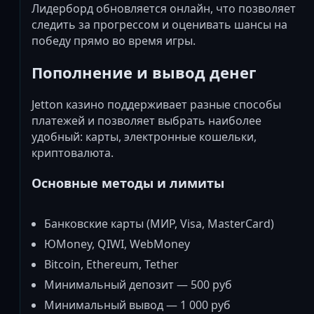
Лидерборд обновляется онлайн, что позволяет
следить за прогрессом и оценивать шансы на
победу прямо во время игры.
Пополнение и вывод денег
Jetton казино поддерживает разные способы
платежей и позволяет выбрать наиболее
удобный: карты, электронные кошельки,
криптовалюта.
Основные методы и лимиты
Банковские карты (МИР, Visa, MasterCard)
ЮMoney, QIWI, WebMoney
Bitcoin, Ethereum, Tether
Минимальный депозит — 500 руб
Минимальный вывод — 1 000 руб