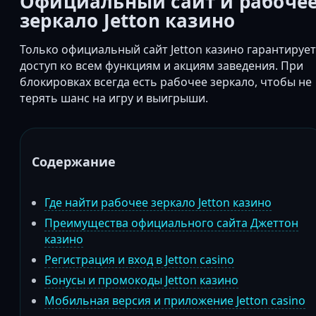
Официальный сайт и рабоче
зеркало Jetton казино
Только официальный сайт Jetton казино гарантирует
доступ ко всем функциям и акциям заведения. При
блокировках всегда есть рабочее зеркало, чтобы не
терять шанс на игру и выигрыши.
Содержание
Где найти рабочее зеркало Jetton казино
Преимущества официального сайта Джеттон
казино
Регистрация и вход в Jetton casino
Бонусы и промокоды Jetton казино
Мобильная версия и приложение Jetton casino